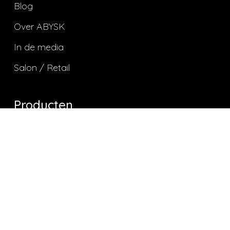
Blog
Over ABYSK
In de media
Salon / Retail
Producten
Facial Cleanser
Facial Cream
Facial Pure
Facial Oil
Facial Balm