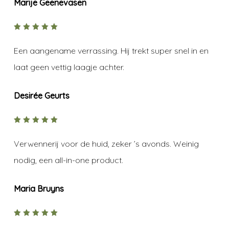
Marije Geenevasen
5
out of
5
Een aangename verrassing. Hij trekt super snel in en
laat geen vettig laagje achter.
Desirée Geurts
5
out of
5
Verwennerij voor de huid, zeker ’s avonds. Weinig
nodig, een all-in-one product.
Maria Bruyns
5
out of