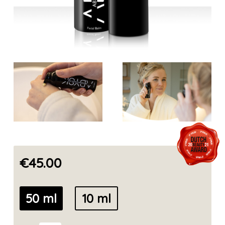
€45.00
50 ml
10 ml