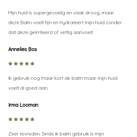
5
out of
5
Mijn huid is supergevoelig en vaak droog, maar
deze Balm voelt fijn en hydrateert mijn huid zonder
dat deze geïrriteerd of vettig aanvoelt.
Annelies Bos
5
out of
5
Ik gebruik nog maar kort de balm maar mijn huid
voelt al goed aan.
Irma Looman
5
out of
5
Zeer tevreden. Sinds ik balm gebruik is mijn