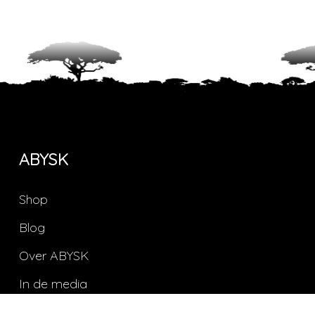
ABYSK
Shop
Blog
Over ABYSK
In de media
Salon / Retail