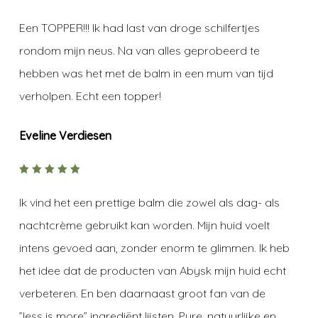
5
out of
5
Een TOPPER!!! Ik had last van droge schilfertjes
rondom mijn neus. Na van alles geprobeerd te
hebben was het met de balm in een mum van tijd
verholpen. Echt een topper!
Eveline Verdiesen
5
out of
5
Ik vind het een prettige balm die zowel als dag- als
nachtcrème gebruikt kan worden. Mijn huid voelt
intens gevoed aan, zonder enorm te glimmen. Ik heb
het idee dat de producten van Abysk mijn huid echt
verbeteren. En ben daarnaast groot fan van de
”less is more” ingrediënt lijsten. Pure, natuurlijke en