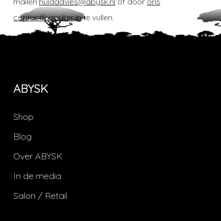
mailen
huidadvies@abysk.nl
of door
ons
contactformulier
in te vullen.
ABYSK
Shop
Blog
Over ABYSK
In de media
Salon / Retail